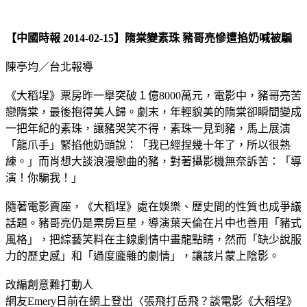
【中國時報 2014-02-15】隋棠變素珠 豬哥亮慘遭掐奶喊被騙
陳亭均／台北報導
《大稻埕》票房昨一舉突破１億8000萬元，電影中，豬哥亮苦
戀隋棠，最後抱得美人歸。劇末，年輕貌美的隋棠卻瞬間變成
一把年紀的素珠，讓豬哭笑不得，素珠一見到豬，馬上展演
「龍爪手」緊掐他奶頭說：「我已經捏幾十年了，所以很熟
練。」而肖想大談浪漫戀曲的豬，對著攝影機無奈訴苦：「導
演！你騙我！」
隨著電影賣座，《大稻埕》處在娛樂、歷史間的性質也成爭議
話題。豬哥亮仍是票房巨星，導演葉天倫在片中也善用「豬式
風格」，把綜藝笑料在主線劇情中畫龍點睛，然而「缺少說服
力的歷史感」和「過度龐雜的劇情」，讓該片蒙上陰影。
改編創意難打動人
網友Emery日前在網上登出〈張飛打岳飛？談電影《大稻埕》