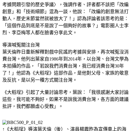
考據問題引發的歷史爭議〉，強調作者、評者都不該把「改編
創意」和「技術細節」混為一談，他說：「改編的創意無法打
動人，歷史末節當然就被放大了！」認為評論者該思考的是：
「這個作品到底是不是說了一個夠好的故事？」電影圈人士李
烈、李亞梅等人都在臉書分享此文。
導演喊冤關注台灣
葉天倫昨日重新解釋對戲中民謠的考據與安排，再次喊冤沒消
費台灣。他列出葉家自1986年到2014年，以台灣、台灣文學為
本拍攝的作品，「若說我們消費台灣，我已經消費台灣30年
了！」他認為《大稻埕》這部作品，是他對父母、家族的敬意
及反抗，是以另一種方式關注台灣。
《大稻埕》引起了大量討論思考，葉說：「我很感謝大家討論
這些，我可能不夠好，如果不是說我消費台灣，各方面的建議
批評，我們都願虛心受教」。
↑《大稻埕》導演葉天倫（後）、演員楊震昨為宣傳車上的海