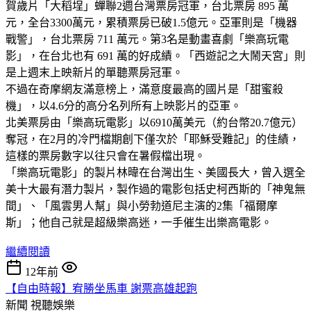
賀歲片「大稻埕」蟬聯2週台灣票房冠軍，台北票房 895 萬
元，全台3300萬元，累積票房已破1.5億元。亞軍則是「機器
戰警」，台北票房 711 萬元。第3名是動畫喜劇「樂高玩電
影」，在台北也有 691 萬的好成績。「西遊記之大鬧天宮」則
是上週末上映新片的單聽票房冠軍。
不過在奇摩網友滿意榜上，滿意度最高的國片是「甜蜜殺
機」，以4.6分的高分名列所有上映影片的亞軍。
北美票房由「樂高玩電影」以6910萬美元（約台幣20.7億元）
奪冠，在2月的冷門檔期創下僅次於「耶穌受難記」的佳績，
這樣的票房數字以往只會在暑假檔出現。
「樂高玩電影」的製片林暐在台灣出生、美國長大，曾入選全
美十大最有潛力製片，製作過的電影包括史柯西斯的「神鬼無
間」、「風雲男人幫」與小勞勃道尼主演的2集「福爾摩
斯」；他自己就是超級樂高迷，一手催生出樂高電影。
繼續閱讀
12年前
【自由時報】宥勝坐馬車 謝票高雄起跑
新聞
視聽娛樂