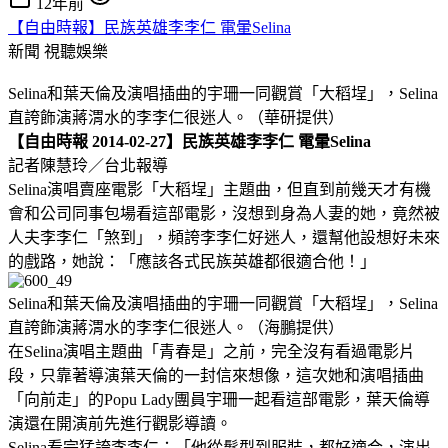
12年前
【自由時報】民族英雄李李仁 電暈Selina
新聞
視聽娛樂
Selina和葉天倫及演唱插曲的宇珊一同觀賞「大稻埕」，Selina
直誇飾演蔣渭水的李李仁很迷人。（華研提供）
【自由時報 2014-02-27】民族英雄李李仁 電暈Selina
記者陳慧玲／台北報導
Selina演唱賣座電影「大稻埕」主題曲，但直到前幾天才有機
會和公司同事包場看這部電影，沒想到身為人妻的她，竟然被
人夫李李仁「煞到」，頻誇李李仁好迷人，還幫他設想好未來
的戲路，她說：「應該各式民族英雄都很適合他！」
Selina和葉天倫及演唱插曲的宇珊一同觀賞「大稻埕」，Selina
直誇飾演蔣渭水的李李仁很迷人。（海鵬提供）
在Selina演唱主題曲「青春是」之前，完全沒有看過電影片
段，只靠著導演葉天倫的一封信來想像，這次她和演唱插曲
「向前走」的Popu Lady團員宇珊一起看這部電影，葉天倫導
演還在開演前先進行觀影導讀。
Selina看完猛誇李李仁：「他從髮型到服裝，都好適合，演出