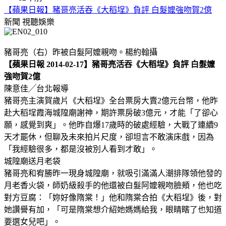
【蘋果日報】豬哥亮活吞《大稻埕》負評 白髮嬤強吻賀2億
新聞
視聽娛樂
豬哥亮（右）昨被白髮阿嬤親吻。楊約翰攝
【蘋果日報 2014-02-17】豬哥亮活吞《大稻埕》負評 白髮嬤
強吻賀2億
陳意佳╱台北報導
豬哥亮主演賀歲片《大稻埕》全台票房大賣2億元台幣，他昨
赴大稻埕霞海城隍廟謝神，期許票房破3億元，才能「了卻心
願，感覺到爽」。他昨自爆17歲時的破處經驗，大戰了連續9
天才罷休，但聊及未來拍片尺度，卻坦言不敢演床戲，因為
「我經驗很多，都是沒被別人看到才敢」。
城隍廟送月老袋
豬哥亮和宥勝昨一現身城隍廟，就吸引滿滿人潮排隊領他發的
月老香火袋，師奶級殺手的他還被白髮阿嬤親吻臉頰，他也吃
對方豆腐：「妳好像隋棠！」他和隋棠合拍《大稻埕》後，對
她讚譽有加，「可是隋棠想介紹她媽媽給我，眼睛瞎了也知道
要選女兒吧」。