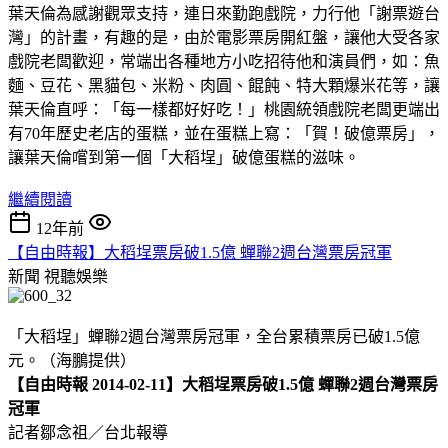
葉天倫為感謝觀眾支持，連日來勤跑戲院，力行他「謝票遊台
灣」的計畫，有趣的是，由於電影票房開紅盤，讓他大受各家
戲院老闆歡迎，常端出各種地方小吃招待他和演員們，如：魚
麵、豆花、黑貓包、米粉、肉圓、餛飩、特大顆爆米花等，讓
葉天倫直呼：「每一樣都好好吃！」桃園統領戲院老闆更端出
有70年歷史老店的蛋糕，並在蛋糕上寫：「賀！破億票房」，
讓葉天倫嚐到第一個「大稻埕」破億蛋糕的滋味。
繼續閱讀
12年前
【自由時報】大稻埕票房破1.5億 蟬聯2週台灣票房冠軍
新聞
視聽娛樂
「大稻埕」蟬聯2週台灣票房冠軍，全台累積票房已破1.5億
元。（海鵬提供）
【自由時報 2014-02-11】大稻埕票房破1.5億 蟬聯2週台灣票房
冠軍
記者鄒念祖／台北報導