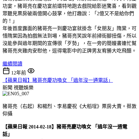
功宴，豬哥亮在慶功宴前還特地跑去戲院給影迷驚喜，看到觀
眾聽見票房破兩億開心鼓掌，他打趣說：「2億又不是給你們
的！」
年後首度露面的豬哥亮一到慶功宴就掛念「女朋友」隋棠，可
惜隋棠因為拍戲無法到場，豬哥亮笑說年前掃街腳扭傷，所以
沒能參與過年期間的宣傳很「歹勢」，在一旁的簡嫚書連忙幫
豬哥亮夾雞肉安慰他，逗得電影中的正牌男友宥勝大吃飛醋。
繼續閱讀
12年前
【蘋果日報】豬哥亮慶功喚女 「過年沒一通電話」
新聞
視聽娛樂
豬哥亮（右起）和楊烈、李易慶祝《大稻埕》票房大賣。蔡敦
仰攝
【蘋果日報 2014-02-18】豬哥亮慶功喚女 「過年沒一通電
話」