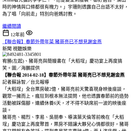
時的神情與口條都很有魄力。」宇珊則透露自己台語不太好，
為了唱「向前走」特別向爸媽討教。
繼續閱讀
12年前
【聯合報】春節外帶年菜 豬哥亮已不想見謝金燕
新聞
視聽娛樂
宥勝(左起)、豬哥亮與簡嫚書在「大稻埕」慶功宴上再度搞
笑。圖／海鵬提供
【聯合報 2014-02-18】春節外帶年菜 豬哥亮已不想見謝金燕
記者蘇詠智／台北報導
「大稻埕」全台票房破2億，豬哥亮前天驚喜現身映後座談，
觀眾一擁而上，瘋狂到根本無法提問，他也透露春節前的造勢
活動被踩傷腳，連續休養6天，才不得不缺席前一波的映後座
談。
豬哥亮、楊烈、李易、吳朋奉、導演葉天倫等前晚在「大稻
埕」慶功宴上再度聚首，票房不錯讓大夥兒心情都很好，豬哥