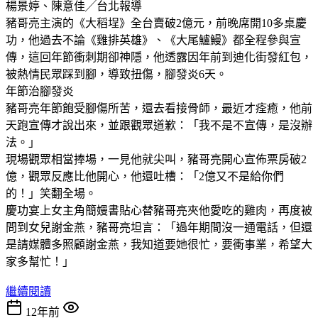
楊景婷、陳意佳╱台北報導
豬哥亮主演的《大稻埕》全台賣破2億元，前晚席開10多桌慶
功，他過去不論《雞排英雄》、《大尾鱸鰻》都全程參與宣
傳，這回年節衝刺期卻神隱，他透露因年前到迪化街發紅包，
被熱情民眾踩到腳，導致扭傷，腳發炎6天。
年節治腳發炎
豬哥亮年節飽受腳傷所苦，還去看接骨師，最近才痊癒，他前
天跑宣傳才說出來，並跟觀眾道歉：「我不是不宣傳，是沒辦
法。」
現場觀眾相當捧場，一見他就尖叫，豬哥亮開心宣佈票房破2
億，觀眾反應比他開心，他還吐槽：「2億又不是給你們
的！」笑翻全場。
慶功宴上女主角簡嫚書貼心替豬哥亮夾他愛吃的雞肉，再度被
問到女兒謝金燕，豬哥亮坦言：「過年期間沒一通電話，但還
是請媒體多照顧謝金燕，我知道要她很忙，要衝事業，希望大
家多幫忙！」
繼續閱讀
12年前