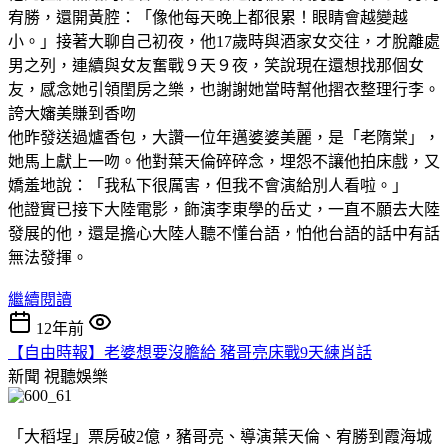
宥勝，還開黃腔：「像他每天晚上都很累！眼睛會越變越
小。」接著大聊自己初夜，他17歲時與酒家女交往，才脫離處
男之列，連續與女友奮戰９天９夜，笑說現在還想找那個女
友，感念她引領閨房之樂，也謝謝她當時幫他摺衣整理行李。
誇大嬸美賺到香吻
他昨發送過爐香包，大讚一位年邁婆婆美麗，是「老隋棠」，
她馬上獻上一吻。他對葉天倫碎碎念，埋怨不讓他拍床戲，又
嬌羞地說：「我私下很厲害，但我不會演給別人看啦。」
他證實已接下大陸電影，飾演李東學的岳丈，一直不願去大陸
發展的他，還是擔心大陸人聽不懂台語，怕他台語的話中有話
無法發揮。
繼續閱讀
12年前
【自由時報】老婆想要沒膽給 豬哥亮床戰9天練肖話
新聞
視聽娛樂
「大稻埕」票房破2億，豬哥亮、導演葉天倫、宥勝到霞海城