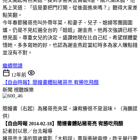
亮又開起有色笑話，提到李易笑言賣破4億、兩人演床戲，他
馬上笑道：「這是要把門打開，從後面進來嗎？」聽得大家差
點笑翻。
今年春節豬哥亮叫外帶年菜，和妻子、兒子、媳婦等團圓圍
爐，仍是不見紅遍全台的「姐姐」謝金燕，他再次強調已經不
想見面，尊重女兒的決定，盛讚她現在比自己紅，希望媒體愛
惜她，多多寫她的好，也認為謝金燕趁當紅時多為家人賺點錢
並沒有不對。
繼續閱讀
12年前
【自由時報】簡嫚書體貼豬哥亮 宥勝吃飛醋
新聞
視聽娛樂
簡嫚書（右起）為豬哥亮夾菜，讓宥勝很不是滋味。（海鵬提
供）
【自由時報 2014-02-18】簡嫚書體貼豬哥亮 宥勝吃飛醋
記者封以恩／台北報導
豬哥亮主演的賀歲電影「大稻埕」票房衝破兩億，昨天舉行慶