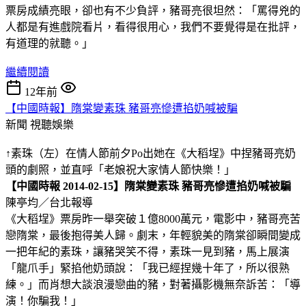
票房成績亮眼，卻也有不少負評，豬哥亮很坦然：「罵得兇的
人都是有進戲院看片，看得很用心，我們不要覺得是在批評，
有道理的就聽。」
繼續閱讀
12年前
【中國時報】隋棠變素珠 豬哥亮慘遭掐奶喊被騙
新聞
視聽娛樂
↑素珠（左）在情人節前夕Po出她在《大稻埕》中捏豬哥亮奶
頭的劇照，並直呼「老娘祝大家情人節快樂！」
【中國時報 2014-02-15】隋棠變素珠 豬哥亮慘遭掐奶喊被騙
陳亭均／台北報導
《大稻埕》票房昨一舉突破１億8000萬元，電影中，豬哥亮苦
戀隋棠，最後抱得美人歸。劇末，年輕貌美的隋棠卻瞬間變成
一把年紀的素珠，讓豬哭笑不得，素珠一見到豬，馬上展演
「龍爪手」緊掐他奶頭說：「我已經捏幾十年了，所以很熟
練。」而肖想大談浪漫戀曲的豬，對著攝影機無奈訴苦：「導
演！你騙我！」