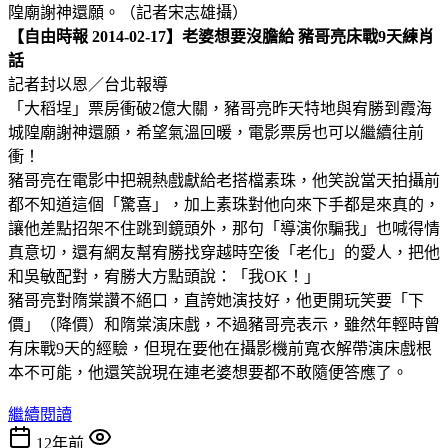
隍廟謝神還願。（記者宋志雄攝）
【自由時報 2014-02-17】老婆想要沒膽給 豬哥亮床戰9天練肖
話
記者封以恩／台北報導
「大稻埕」票房衝破2億大關，豬哥亮昨天特地與宥勝到霞海
城隍廟謝神還願，希望氣溫回暖，電影票房也可以繼續往前
衝！
豬哥亮在電影中把親熱戲獻給老搭檔素珠，他笑說當天拍攝前
都不知道這個「驚喜」，加上素珠對他向來下手都是來真的，
讓他差點招架不住跳到鏡頭外，那句「導演你騙我」也喊得情
真意切，還有網友幫宥勝找穿越時空後「老化」的愛人，把他
和吳敏配對，宥勝大方點頭說：「我OK！」
豬哥亮對隋棠讚不絕口，直誇她演技好，他更開玩笑要「下
價」（降價）和隋棠演床戲，不過豬哥亮表示，雖然年輕時曾
有床戰9天的經驗，但現在要他在攝影機前寬衣解帶演床戲根
本不可能，他還笑說現在連老婆想要都不敢隨便答應了。
繼續閱讀
12年前