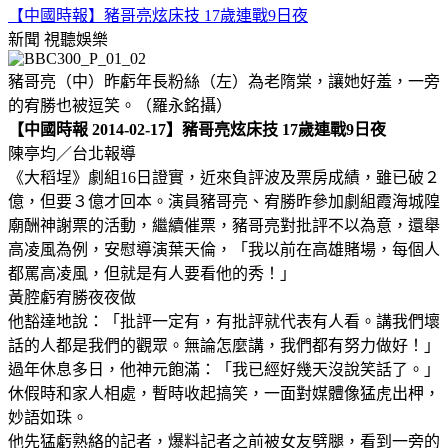
【中國時報】豬哥亮炫床技 17歲連戰9日夜
新聞
視聽娛樂
豬哥亮（中）昨虧年長粉絲（左）為老隋棠，讓她好羞，一旁
的宥勝也被逗笑。（羅永銘攝）
【中國時報 2014-02-17】豬哥亮炫床技 17歲連戰9日夜
陳亭均／台北報導
《大稻埕》劇組16日證實，近來負評波及票房成績，雖已破２
億，但要３億才回本。演員豬哥亮、宥勝昨參加劇組霞海城隍
廟酬神謝票的活動，繼續催票，豬哥亮對批評不以為意，還舉
高凌風為例，安慰導演葉天倫，「我以前在高雄賭場，每個人
都罵高凌風，但就是有人要看他的秀！」
黃腔虧宥勝夜夜做
他豁達地說：「批評一定有，有批評就代表有人看。講我們壞
話的人都是我們的觀眾。無論怎麼講，我們都有努力做好！」
過年休息多日，他神元飽滿：「我已經好幾天沒說笑話了。」
休假時和家人相處，暫時收起搞笑，一面對媒體像猛虎出柙，
妙語如珠。
他先猛虧熟絡的記者，爆料記者之前被女友劈腿，看到一旁的