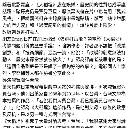
隨著電影賣座，《大稻埕》處在娛樂、歷史間的性質也成爭議
話題。豬哥亮仍是票房巨星，導演葉天倫在片中也善用「豬式
風格」，把綜藝笑料在主線劇情中畫龍點睛，然而「缺少說服
力的歷史感」和「過度龐雜的劇情」，讓該片蒙上陰影。
改編創意難打動人
網友Emery日前在網上登出〈張飛打岳飛？談電影《大稻埕》
考據問題引發的歷史爭議〉，強調作者、評者都不該把「改編
創意」和「技術細節」混為一談，他說：「改編的創意無法打
動人，歷史末節當然就被放大了！」認為評論者該思考的是：
「這個作品到底是不是說了一個夠好的故事？」電影圈人士李
烈、李亞梅等人都在臉書分享此文。
導演喊冤關注台灣
葉天倫昨日重新解釋對戲中民謠的考據與安排，再次喊冤沒消
費台灣。他列出葉家自1986年到2014年，以台灣、台灣文學為
本拍攝的作品，「若說我們消費台灣，我已經消費台灣30年
了！」他認為《大稻埕》這部作品，是他對父母、家族的敬意
及反抗，是以另一種方式關注台灣。
《大稻埕》引起了大量討論思考，葉說：「我很感謝大家討論