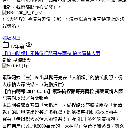
這些，我可能不夠好，如果不是說我消費台灣，各方面的建議
批評，我們都願虛心受教」。
↑《大稻埕》導演葉天倫（後）、演員楊震昨為宣傳車上的海
報簽名。
繼續閱讀
12年前
【自由時報】素珠偷捏豬哥亮兩粒 搞笑賀情人節
新聞
視聽娛樂
素珠阿姨（左）Po出與豬哥亮在「大稻埕」的搞笑劇照，祝
大家情人節快樂。（海鵬提供）
【自由時報 2014-02-15】素珠偷捏豬哥亮兩粒 搞笑賀情人節
記者封以恩／台北報導
素珠阿姨驚喜客串「大稻埕」，偷捏豬哥亮胸前兩粒「葡萄
乾」的即興演出逗笑許多觀眾，她還搞笑把劇照Po上臉書，
寫著「老娘祝大家情人節快樂！」吸引1千多名網友按讚。
目前票房已達1億8000萬元的「大稻埕」全台持續熱賣，導演