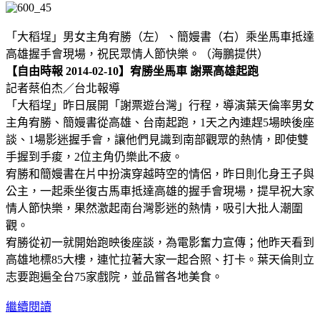
「大稻埕」男女主角宥勝（左）、簡嫚書（右）乘坐馬車抵達
高雄握手會現場，祝民眾情人節快樂。（海鵬提供）
【自由時報 2014-02-10】宥勝坐馬車 謝票高雄起跑
記者蔡伯杰／台北報導
「大稻埕」昨日展開「謝票遊台灣」行程，導演葉天倫率男女
主角宥勝、簡嫚書從高雄、台南起跑，1天之內連趕5場映後座
談、1場影迷握手會，讓他們見識到南部觀眾的熱情，即使雙
手握到手痠，2位主角仍樂此不疲。
宥勝和簡嫚書在片中扮演穿越時空的情侶，昨日則化身王子與
公主，一起乘坐復古馬車抵達高雄的握手會現場，提早祝大家
情人節快樂，果然激起南台灣影迷的熱情，吸引大批人潮圍
觀。
宥勝從初一就開始跑映後座談，為電影奮力宣傳；他昨天看到
高雄地標85大樓，連忙拉著大家一起合照、打卡。葉天倫則立
志要跑遍全台75家戲院，並品嘗各地美食。
繼續閱讀