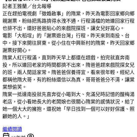
記者王雅蘭／台北報導
正在趕拍電視劇「徵婚啟事」的隋棠，昨天為電影回家鄉向鄉
親謝票，粉絲把馬路擠得水洩不通，行程滿檔的她連回家行程
也排不出，還好爸爸貼心的來戲院探班，讓女兒好窩心。
電影「大稻埕」的「謝票遊台灣」行程，昨天來到南投、台
中，接下來開往屏東。從小住在中興新村的隋棠，昨天回家鄉
謝票好開心。
隋棠人紅行程滿，直到昨天早上都還在趕戲，拍完就直奔南
投，所以連回老家的時間都擠不出來，隋爸爸趕來戲院探女兒
的班，兩人閒話家常。隋爸爸保養得宜，看來很年輕，經紀人
都稱他隋大哥，有的粉絲還信以為真，哥哥爸爸分不清，讓棠
棠想偷笑。
隋棠一抵達南投就先直奔從小喝到大、充滿兒時記憶的酸梅湯
老店，從小看她長大的老闆娘也很關心隋棠的感情狀況，給了
她一個大大的擁抱，還祝她「早日找到一個可以好好保護、照
顧她的人。」
繼續閱讀