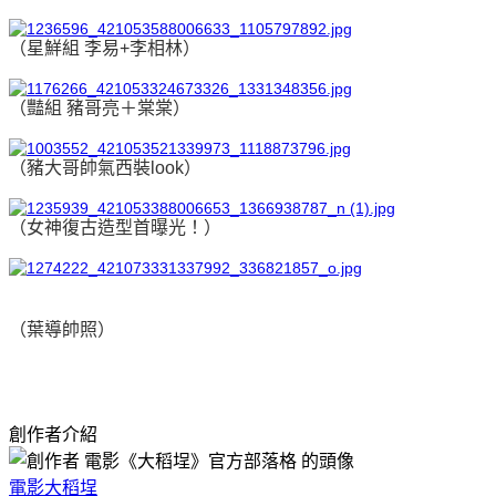
（
星鮮組 李易+李相林
）
（豔組 豬哥亮＋棠棠）
（
豬大哥帥氣西裝look
）
（
女神復古造型首曝光！
）
（
葉導帥照
）
創作者介紹
電影大稻埕