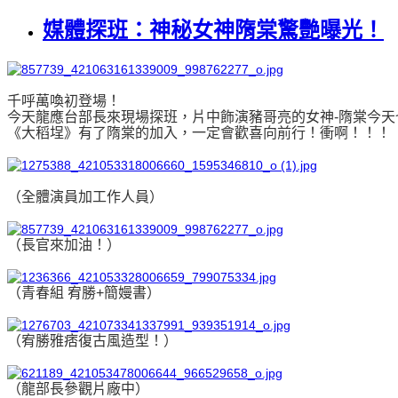
媒體探班：神秘女神隋棠驚艷曝光！
千呼萬喚初登場！
今天龍應台部長來現場探班，片中飾演豬
哥亮的女神-隋棠今
《大稻埕》有了隋棠的加入，一定會
歡喜向前行！衝啊！！！
（
全體演員加工作人員
）
（
長官來加油！
）
（
青春組 宥勝+簡嫚書
）
（
宥勝雅痞復古風造型！
）
（
龍部長參觀片廠中
）