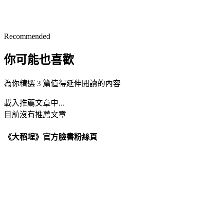
Recommended
你可能也喜歡
為你精選 3 篇值得延伸閱讀的內容
載入推薦文章中...
目前沒有推薦文章
《大稻埕》官方臉書粉絲頁