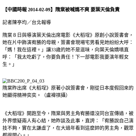
【中國時報 2014-02-09】隋棠被喊媽不爽 要葉天倫負責
記者陳亭均／台北報導
隋棠８日與導演葉天倫出席電影《大稻埕》原創小說簽書會，
她在片中飾演宥勝的母親，簽書會現場宅男看見她紛紛大呼：
「媽！我在這裡。」讓33歲的她不是滋味，向葉天倫嬌嗔直
呼：「我太吃虧了，你要負責任！下一部電影我要演年輕女
生。」
隋棠昨出席《大稻埕》原著小說簽書會，剛從日本度假回來的
她顯得精神奕奕。（盧褘祺攝）
《大稻埕》開跑至今，隋棠與男主角宥勝還沒同台宣傳過，被
外界懷疑兩人有心結，她昨談及此事，直誇：「宥勝說自己演
技不夠，實在太謙虛了，在大過年看到這麼帥的男主角，觀眾
都很開心。」