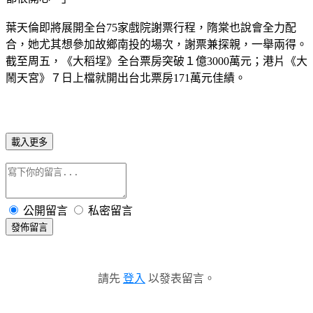
葉天倫即將展開全台75家戲院謝票行程，隋棠也說會全力配
合，她尤其想參加故鄉南投的場次，謝票兼探親，一舉兩得。
截至周五，《大稻埕》全台票房突破１億3000萬元；港片《大
鬧天宮》７日上檔就開出台北票房171萬元佳績。
載入更多
公開留言
私密留言
發佈留言
請先
登入
以發表留言。